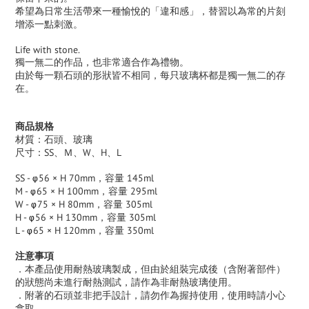
希望為日常生活帶來一種愉悅的「違和感」，替習以為常的片刻
增添一點刺激。
Life with stone.
獨一無二的作品，也非常適合作為禮物。
由於每一顆石頭的形狀皆不相同，每只玻璃杯都是獨一無二的存
在。
商品規格
材質：石頭、玻璃
尺寸：SS、Ｍ、W、H、L
SS -
56 × H 70mm，容量 145ml
φ
M -
65 × H 100mm，容量 295ml
φ
W -
75 × H 80mm，容量 305ml
φ
H -
56 × H 130mm，容量 305ml
φ
L -
65 × H 120mm，容量 350ml
φ
注意事項
．
本產品使用耐熱玻璃製成，但由於組裝完成後（含附著部件）
的狀態尚未進行耐熱測試，請作為非耐熱玻璃使用。
．
附著的石頭並非把手設計，請勿作為握持使用，使用時請小心
拿取。