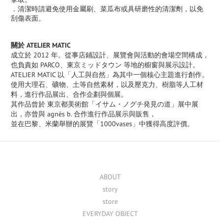
．
清潔時請避免使用金屬刷、菜瓜布或具研磨性的清潔劑，以免
刮傷表面。
關於 ATELIER MATIC
成立於 2012 年。從事店鋪設計、展覽會與活動的會場空間構成，
也負責如
PARCO
、
東京ミッドタウン
等地的櫥窗與展示設計。
ATELIER MATIC 以「人工與自然」為其中一個核心主題進行創作。
使用大理石、礦物、土等自然素材，以及壓克力、樹脂等人工材
料，進行作品展出、合作企劃與個展。
其作品曾於
東京都美術館
「
イサム・ノグチ発見の道
」展中展
出，亦曾與
agnès b.
合作進行作品展示與販售，
並在巴黎、米蘭舉辦的展覽「
1000vases
」中獲得高度評價。
ABOUT
story
store
EVERYDAY OBJECT