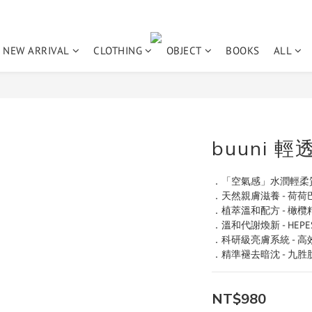
NEW ARRIVAL
CLOTHING
OBJECT
BOOKS
ALL
buuni 
．「空氣感」水潤輕柔質
．天然親膚滋養 - 荷荷
．植萃溫和配方 - 橄
．溫和代謝煥新 - HEPE
．科研級亮膚系統 - 
．精準褪去暗沈 - 九胜
NT$980