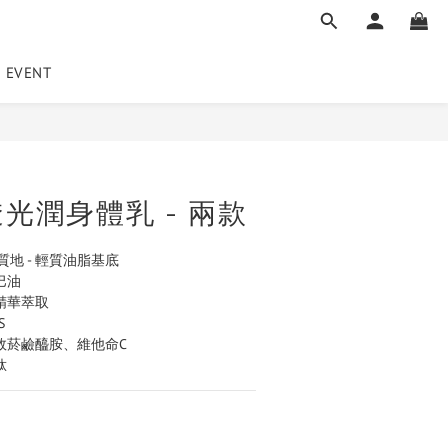
EVENT
立即購買
輕透光潤身體乳 - 兩款
地 - 輕質油脂基底
巴油
欖精華萃取
S
高效菸鹼醯胺、維他命C
肽