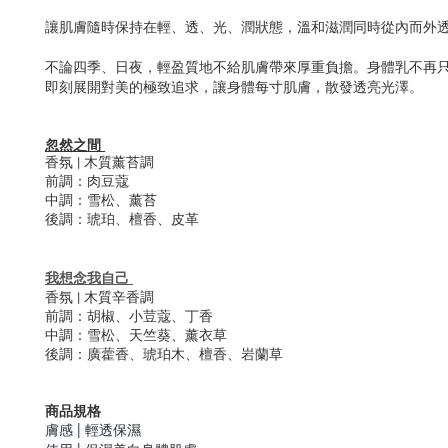
讓肌膚隨時保持在輕、透、光、潤狀態，溫和滋潤同時從內而外
不論四季、日夜，輕盈質地不給肌膚帶來厚重負擔。身
體乳
不再
即刻展開對美的極致追求，讓身體每寸肌膚，散發透亮光澤。
忽然之間
香氛 |
木質薰苔調
前調：
肉豆蔻
中調：
雪松、薰苔
後調：
琥珀、檀香、皮革
我想念我自己
香氛
|
木質辛香調
前調：
胡椒、小荳蔻、丁香
中調：
雪松、天竺葵、薰衣草
後調：
廣藿香、琥珀木、檀香、岩蘭草
商品規格
膚感 | 輕透保濕