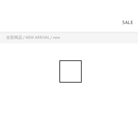
SALE
全部商品
/
NEW ARRIVAL
/
new