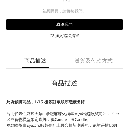
若想購買，請聯絡我們。
聯絡我們
加入追蹤清單
商品描述
送貨及付款方式
商品描述
此為預購商品，1/13 後依訂單順序陸續出貨
台北代表性麻辣火鍋 - 詹記麻辣火鍋年末推出超激擬真ㄉㄨㄞ ㄉ
ㄨㄞ食物模型限定蠟燭：鴨Candle、豆Candle。
兩款蠟燭由Eyecandle製作配上最合拍新潮香氛，絕對是情侶約