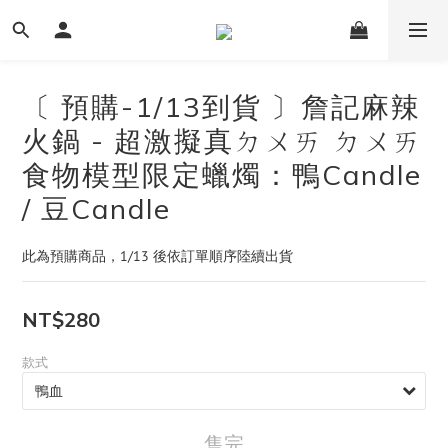
〔 預購-1/13到貨 〕詹記麻辣
火鍋 - 超激擬真ㄉㄨㄞ ㄉㄨㄞ
食物模型限定蠟燭：鴨Candle
/ 豆Candle
此為預購商品，1/13 後依訂單順序陸續出貨
NT$280
款式
售完