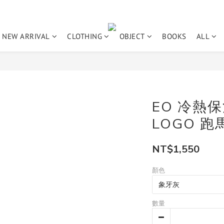
NEW ARRIVAL
CLOTHING
OBJECT
BOOKS
ALL
EO 冷熱保溫
LOGO 跑
NT$1,550
顏色
數量