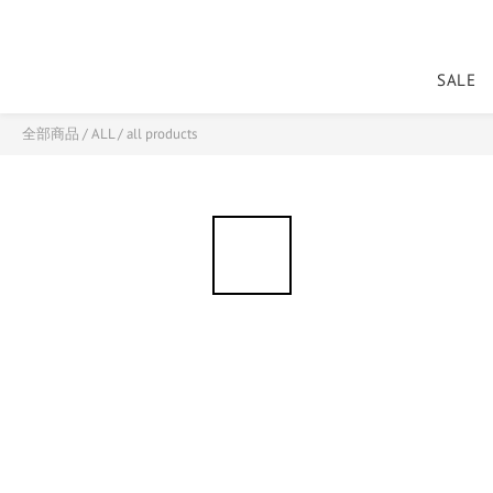
SALE
全部商品
/
ALL
/
all products