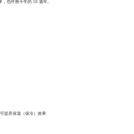
來，也呼應今年的 10 週年。
。
，可提昇保溫（保冷）效果