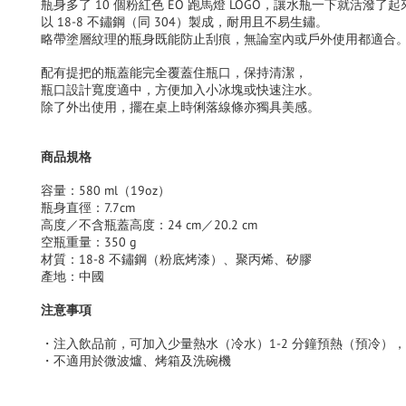
瓶身多了 10 個粉紅色 EO 跑馬燈 LOGO，讓水瓶一下就活潑了起
以 18-8 不鏽鋼（同 304）製成，耐用且不易生鏽。
略帶塗層紋理的瓶身既能防止刮痕，無論室內或戶外使用都適合
配有提把的瓶蓋能完全覆蓋住瓶口，保持清潔，
瓶口設計寬度適中，方便加入小冰塊或快速注水。
除了外出使用，擺在桌上時俐落線條亦獨具美感。
商品規格
容量：580 ml（19oz）
瓶身直徑：7.7cm
高度／不含瓶蓋高度：24 cm／20.2 cm
空瓶重量：350 g
材質：18-8 不鏽鋼（粉底烤漆）、聚丙烯、矽膠
產地：中國
注意事項
・
注入飲品前，可加入少量熱水（冷水）1-2 分鐘預熱（預冷）
・
不適用於微波爐、烤箱及洗碗機