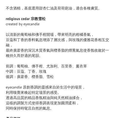
不含酒精，基底選用甜杏仁油及荷荷葩油，適合各種膚質。
religious cedar 宗教雪松
created by eyecandle
以清新的葡萄柚和佛手柑開場，帶來明亮的柑橘香氣，
豆蔻和丁香的香料氣息增添了層次感，與玫瑰的優雅花香相互交
融，
最終廣藿香的深沉木質香氣與欖香脂的煙熏氣息使香氛收斂於一
種持久而舒適的尾韻。
前調：葡萄柚、佛手柑、尤加利、百里香、薰衣草
中調：豆蔻、丁香、玫瑰
後調：廣藿香、欖香脂、雪松
eyecandle 原創香調的靈感來自於生活中的場景，
利用嗅覺來喚起特定場景的感受。
透過高品質的精品香氛精油與純天然精油揉合，
這樣的調製方式使得香調表現更加圓潤柔和，
同時保持時髦且自然的氣息。