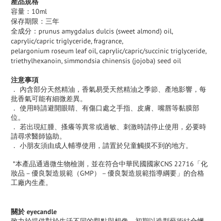
產品規格
容量：10ml
保存期限：三年
全成分：prunus amygdalus dulcis (sweet almond) oil,
caprylic/capric triglyceride, fragrance,
pelargonium roseum leaf oil, caprylic/capric/succinic triglyceride,
triethylhexanoin, simmondsia chinensis (jojoba) seed oil
注意事項
． 內含部分天然精油，香氣易受天然精油之季節、產地影響，每
批香氣可能有細微差異。
． 使用時請避開眼睛、有傷口處之手指、皮膚、嘴唇等黏膜部
位。
． 若出現紅腫、搔癢等異常或過敏、刺激時請停止使用，必要時
請尋求醫師協助。
． 小朋友須由成人輔導使用，請置於兒童觸摸不到的地方。
*本產品通過微生物檢測，並在符合中華民國國家
CNS 22716
「化
妝品－優良製造規範（
GMP
）－優良製造規範指導綱要」的合格
工廠內生產。
關於 eyecandle