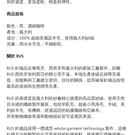
和舒適度，更加柔軟、輕盈和彈性。
商品規格
顏色：黑、濃縮咖啡
產地：義大利
成分：100% 超細美麗諾羊毛，使用義大利紗線
洗滌：用冷水手洗，平鋪晾乾。
關於 RUS
RUS 針織品在葡萄牙、西班牙和義大利的家族工廠製作，距離
RUS 西班牙加利西亞的辦公室不遠。本地生產使碳足跡降至最
低，並能夠與工廠建立密切、信任的關係，從而確保針織品按照
最高的道德和生態標準生產。
RUS 的基礎是從義大利紡紗廠精心挑選的高品質紗線。使用天然
且永續的纖維製作服裝，包括羊駝毛、超級小馬海毛、羊絨、美
利奴羊毛、有機棉、經過認證的粘膠纖維和亞麻布。
所有動物纖維來源和動物福祉皆可追溯其來源。
RUS 針織品採用一體成型 whole-garment technology 製作，這種
針織方法能夠製作出完美形狀的針織布料，然後將它們像拼圖一